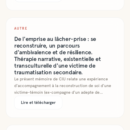
AUTRE
De l'emprise au lâcher-prise : se
reconstruire, un parcours
d'ambivalence et de résilience.
Thérapie narrative, existentielle et
transculturelle d'une victime de
traumatisation secondaire.
Le présent mémoire de CIU relate une expérience
d'accompagnement à la reconstruction de soi d'une
victime-témoin (ex-compagne d'un adepte de
mouvement sectaire), victime de traumatisation
Lire et télécharger
indirecte dite secondaire. Le parcours d'Inès vers la
reconquête de sa liberté d'être et d'agir est analysé
en détail, de manière ethnographique, à partir d'une
triple approche narrative, existentielle et