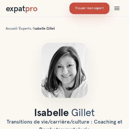
expat
pro
Trouver mon expert
Accueil
/
Experts
/
Isabelle
Gillet
Isabelle
Gillet
Transitions de vie/carrière/culture : Coaching et