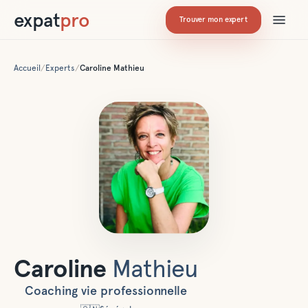
expat
pro
Trouver mon expert
Accueil
/
Experts
/
Caroline
Mathieu
Caroline
Mathieu
Coaching vie professionnelle