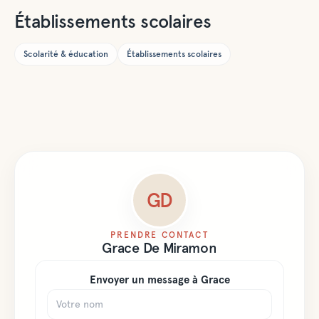
terminale (de
Établissements scolaires
3 à 18 ans).
L'EIB fait
Scolarité & éducation
Établissements scolaires
partie du
réseau
Globeducate,
un ensemble
de plus de 50
écoles dans le
monde,
engagées à
GD
assurer
l'excellence
de
PRENDRE CONTACT
Grace
De Miramon
l'éducation.
Envoyer un message à
Grace