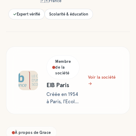
🇫🇷
France
Expert vérifié
Scolarité & éducation
Membre
de la
société
Voir la société
→
EIB Paris
Créée en 1954
à Paris, l’Ecole
Internationale
Bilingue (EIB)
est constituée
d'un ensemble
À propos de
Grace