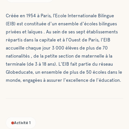
d'écoles
bilingues
Créée en 1954 à Paris, l’Ecole Internationale Bilingue
privées et
laïques . Au
(EIB) est constituée d'un ensemble d'écoles bilingues
sein de ses
privées et laïques . Au sein de ses sept établissements
sept
répartis dans la capitale et à l’Ouest de Paris, l'EIB
établissements
accueille chaque jour 3 000 élèves de plus de 70
répartis dans
nationalités , de la petite section de maternelle à la
la capitale et à
terminale (de 3 à 18 ans). L'EIB fait partie du réseau
l’Ouest de
Paris, l'EIB
Globeducate, un ensemble de plus de 50 écoles dans le
accueille
monde, engagées à assurer l'excellence de l'éducation.
chaque jour 3
000 élèves de
plus de 70
nationalités ,
de la petite
section de
Activité
1
maternelle à la