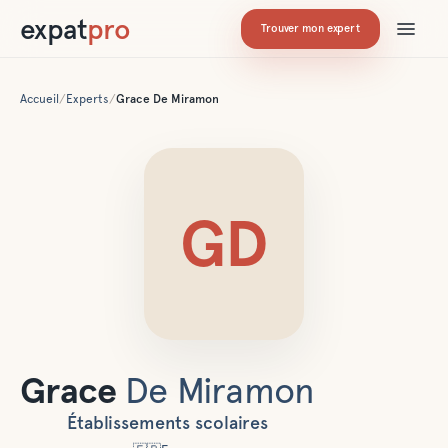
expat
pro
Trouver mon expert
Accueil
/
Experts
/
Grace
De Miramon
GD
Grace
De Miramon
Établissements scolaires