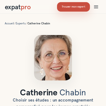
expat
pro
Trouver mon expert
Accueil
/
Experts
/
Catherine
Chabin
Catherine
Chabin
Choisir ses études : un accompagnement