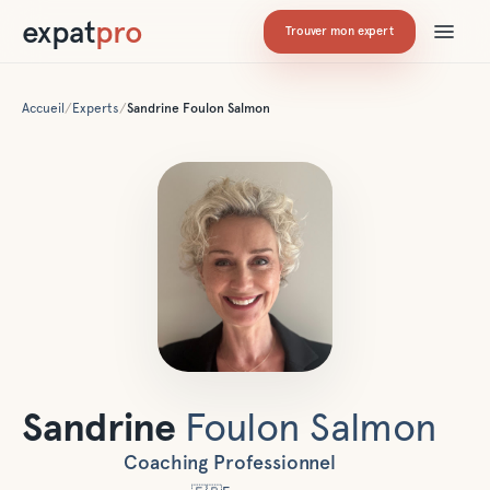
expat
pro
Trouver mon expert
Accueil
/
Experts
/
Sandrine
Foulon Salmon
Sandrine
Foulon Salmon
Coaching Professionnel