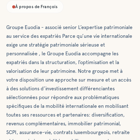
expatriés Parce
À propos de
François
qu’une vie
internationale
Groupe Euodia - associé senior L’expertise patrimoniale
exige une
stratégie
au service des expatriés Parce qu’une vie internationale
patrimoniale
exige une stratégie patrimoniale sérieuse et
sérieuse et
personnalisée , le Groupe Euodia accompagne les
personnalisée , le
expatriés dans la structuration, l’optimisation et la
Groupe Euodia
valorisation de leur patrimoine. Notre groupe met à
accompagne les
votre disposition une approche sur mesure et un accès
expatriés dans la
structuration,
à des solutions d’investissement différenciantes
l’optimisation et la
sélectionnées pour répondre aux problématiques
valorisation de
spécifiques de la mobilité internationale en mobilisant
leur patrimoine.
toutes ses ressources et partenaires: diversification,
Notre groupe met
revenus complémentaires, immobilier patrimonial,
à votre
SCPI, assurance-vie, contrats luxembourgeois, retraite
disposition une
approche sur