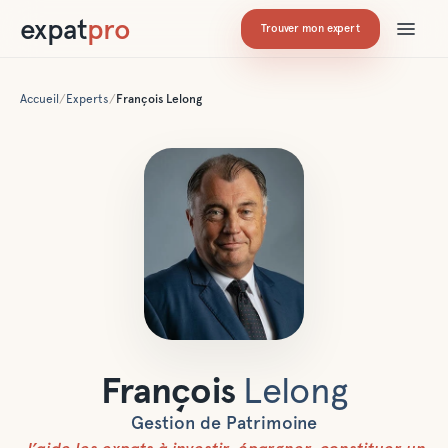
expat
pro
Trouver mon expert
Accueil
/
Experts
/
François
Lelong
François
Lelong
Gestion de Patrimoine