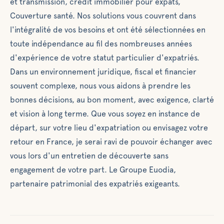
et transmission, crédit immobilier pour expats,
mesure et un
Couverture santé. Nos solutions vous couvrent dans
accès à des
l'intégralité de vos besoins et ont été sélectionnées en
solutions
toute indépendance au fil des nombreuses années
d’investissement
d'expérience de votre statut particulier d'expatriés.
différenciantes
Dans un environnement juridique, fiscal et financier
sélectionnées
pour répondre
souvent complexe, nous vous aidons à prendre les
aux
bonnes décisions, au bon moment, avec exigence, clarté
problématiques
et vision à long terme. Que vous soyez en instance de
spécifiques de la
départ, sur votre lieu d'expatriation ou envisagez votre
mobilité
retour en France, je serai ravi de pouvoir échanger avec
internationale en
vous lors d'un entretien de découverte sans
mobilisant toutes
ses ressources et
engagement de votre part. Le Groupe Euodia,
partenaires:
partenaire patrimonial des expatriés exigeants.
diversification,
revenus
complémentaires,