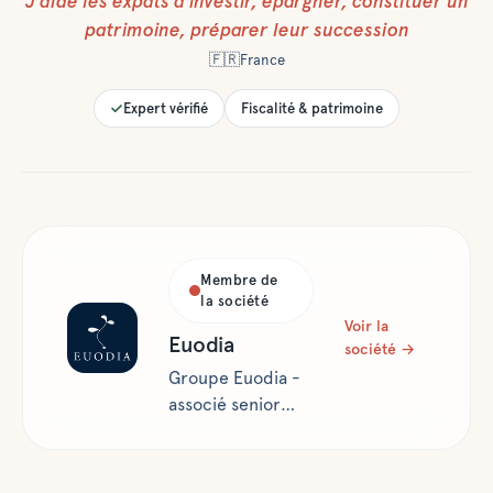
J’aide les expats à
investir, épargner, constituer un
patrimoine, préparer leur succession
🇫🇷
France
Expert vérifié
Fiscalité & patrimoine
Membre de
la société
Voir la
Euodia
société →
Groupe Euodia -
associé senior
L’expertise
patrimoniale au
service des