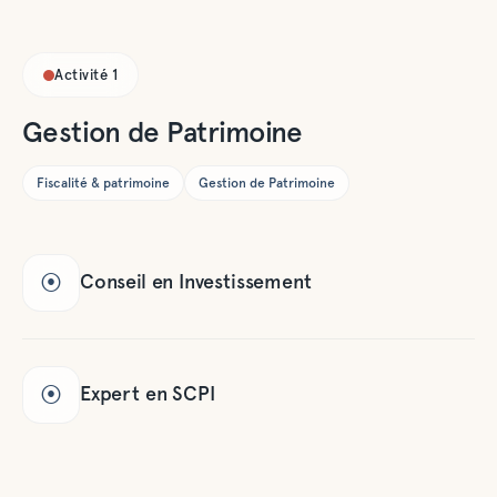
immobilier
patrimonial, SCPI,
assurance-vie,
Activité
1
contrats
luxembourgeois,
Gestion de Patrimoine
retraite et
transmission,
Fiscalité & patrimoine
Gestion de Patrimoine
crédit immobilier
pour expats,
Couverture santé.
Nos solutions vous
Conseil en Investissement
⦿
couvrent dans
l'intégralité de vos
besoins et ont été
sélectionnées en
Expert en SCPI
⦿
toute
indépendance au
fil des
nombreuses