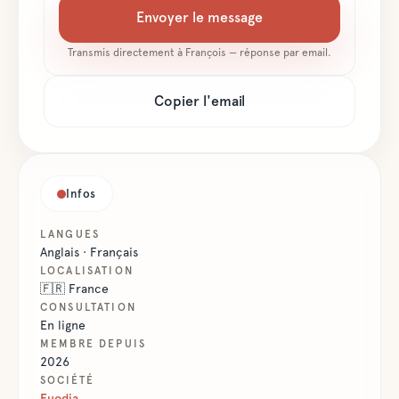
Envoyer le message
lieu d'expatriation
ou envisagez votre
Transmis directement à
François
— réponse par email.
retour en France,
je serai ravi de
Copier l'email
pouvoir échanger
avec vous lors
d'un entretien de
découverte sans
engagement de
Infos
votre part. Le
Groupe Euodia,
LANGUES
Anglais · Français
partenaire
LOCALISATION
patrimonial des
🇫🇷
France
expatriés
CONSULTATION
exigeants.
En ligne
MEMBRE DEPUIS
2026
SOCIÉTÉ
Euodia