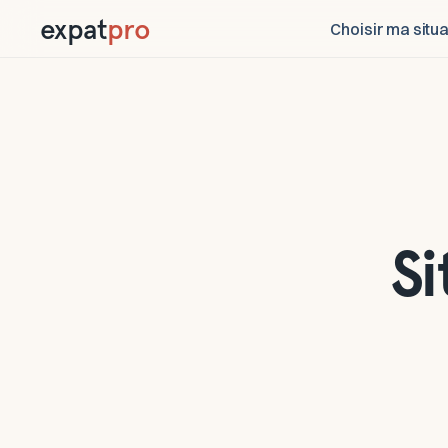
expat
pro
Choisir ma situa
Si