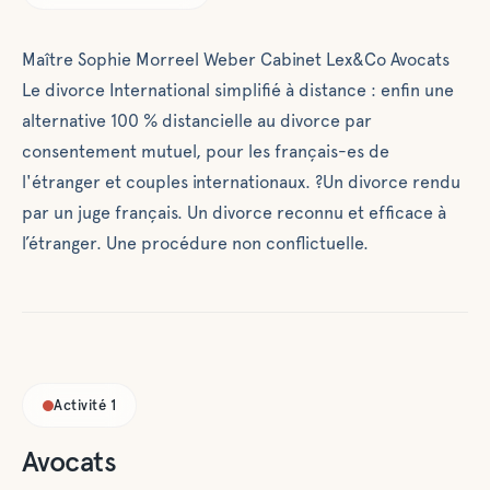
simplifié à
distance : enfin
Maître Sophie Morreel Weber Cabinet Lex&Co Avocats
une alternative
100 %
Le divorce International simplifié à distance : enfin une
distancielle au
alternative 100 % distancielle au divorce par
divorce par
consentement mutuel, pour les français-es de
consentement
l'étranger et couples internationaux. ?Un divorce rendu
mutuel, pour les
par un juge français. Un divorce reconnu et efficace à
français-es de
l’étranger. Une procédure non conflictuelle.
l'étranger et
couples
internationaux.
?Un divorce
rendu par un
juge français.
Un divorce
Activité
1
reconnu et
efficace à
Avocats
l’étranger. Une