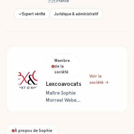
🇫🇷
France
Expert vérifié
Juridique & administratif
Membre
de la
société
Voir la
société →
Lexcoavocats
Maître Sophie
Morreel Weber
Cabinet Lex&Co
Avocats Le
divorce
International
À propos de
Sophie