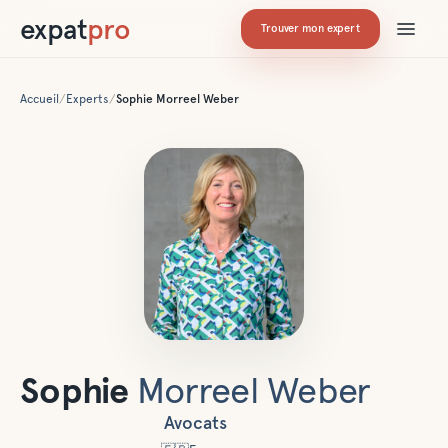
expat
pro
Trouver mon expert
Accueil
/
Experts
/
Sophie
Morreel Weber
Sophie
Morreel Weber
Avocats