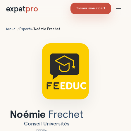
expat
pro
Trouver mon expert
Accueil
/
Experts
/
Noémie
Frechet
Noémie
Frechet
Conseil Universités