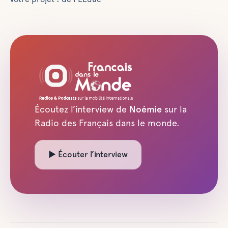
en anglais ou
bilingues) et
des campus
proposés. Nous
travaillons avec
des universités
reconnues
offrant tous
types de
Écoutez l’interview de
Noémie
sur la
formations
Radio des Français dans le monde.
(santé,
architecture,
commerce,
▶ Écouter l’interview
etc.) avec
d’excellents
rapports
qualité-prix.
Conférences
collectives et