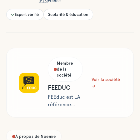
🇫🇷
France
Expert vérifié
Scolarité & éducation
Membre
de la
société
Voir la société
→
FEEDUC
FEEduc est LA
référence
pour les
études
supérieures en
Espagne
À propos de
Noémie