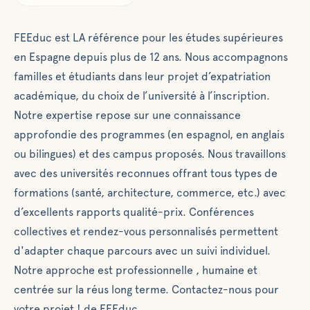
depuis plus de
12 ans. Nous
FEEduc est LA référence pour les études supérieures
accompagnons
familles et
en Espagne depuis plus de 12 ans. Nous accompagnons
étudiants dans
familles et étudiants dans leur projet d’expatriation
leur projet
académique, du choix de l’université à l’inscription.
d’expatriation
Notre expertise repose sur une connaissance
académique,
approfondie des programmes (en espagnol, en anglais
du choix de
ou bilingues) et des campus proposés. Nous travaillons
l’université à
l’inscription.
avec des universités reconnues offrant tous types de
Notre
formations (santé, architecture, commerce, etc.) avec
expertise
d’excellents rapports qualité-prix. Conférences
repose sur une
collectives et rendez-vous personnalisés permettent
connaissance
d'adapter chaque parcours avec un suivi individuel.
approfondie
Notre approche est professionnelle , humaine et
des
programmes
centrée sur la réus long terme. Contactez-nous pour
(en espagnol,
votre projet ! de FEEduc