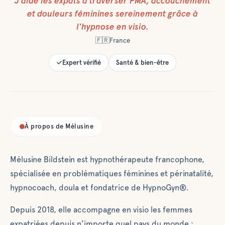
J’aide les expats à
traverser PMA, accouchement
et douleurs féminines sereinement grâce à
l'hypnose en visio.
🇫🇷
France
Expert vérifié
Santé & bien-être
À propos de
Mélusine
Mélusine Bildstein est hypnothérapeute francophone,
spécialisée en problématiques féminines et périnatalité,
hypnocoach, doula et fondatrice de HypnoGyn®.
Depuis 2018, elle accompagne en visio les femmes
expatriées depuis n'importe quel pays du monde :