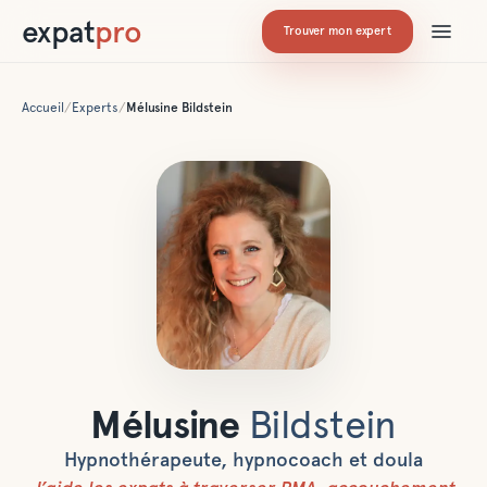
expat
pro
Trouver mon expert
Accueil
/
Experts
/
Mélusine
Bildstein
Mélusine
Bildstein
Hypnothérapeute, hypnocoach et doula