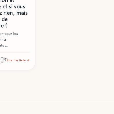
ion et
: et si vous
z rien, mais
 de
re ?
ion pour les
oints
ts …
Tilly
Lire l’article →
Accompagnement Expat et Conjoint