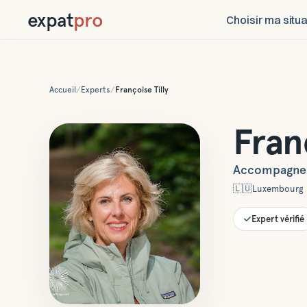
expat
pro
Choisir ma situa
Accueil
/
Experts
/
Françoise
Tilly
Fran
Accompagnem
🇱🇺
Luxembourg
Expert vérifié