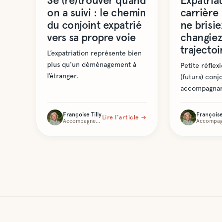
Se (re)trouver quand
Expatriat
on a suivi : le chemin
carrière 
du conjoint expatrié
ne brisie
vers sa propre voie
changiez
trajectoi
L’expatriation représente bien
plus qu’un déménagement à
Petite réflex
l’étranger.
(futurs) conj
accompagnan
Françoise Tilly
Françoise 
Lire l’article →
Accompagnement Expat et Conjoint