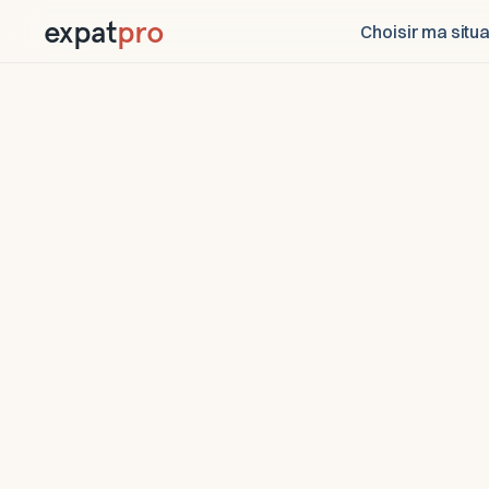
expat
pro
Choisir ma situa