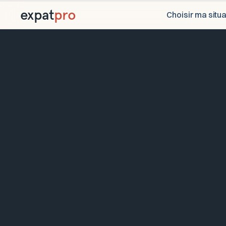
expat
pro
Choisir ma situa