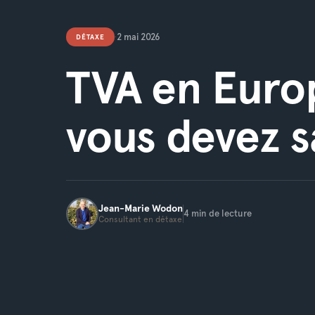
2 mai 2026
DÉTAXE
•
TVA en Europ
vous devez s
Jean-Marie
Wodon
4
min de lecture
Consultant en détaxe