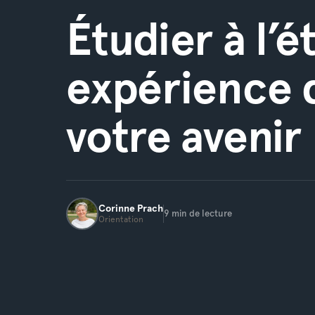
Étudier à l’é
expérience 
votre avenir 
Corinne
Prach
9
min de lecture
Orientation