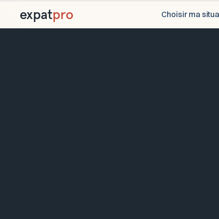
expat
pro
Choisir ma situa