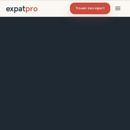
expat
pro
Trouver mon expert