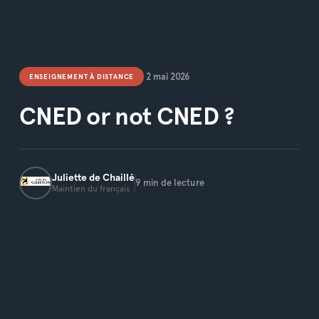
2 mai 2026
ENSEIGNEMENT À DISTANCE
•
CNED or not CNED ?
Juliette
de Chaillé
9
min de lecture
Maintien du français