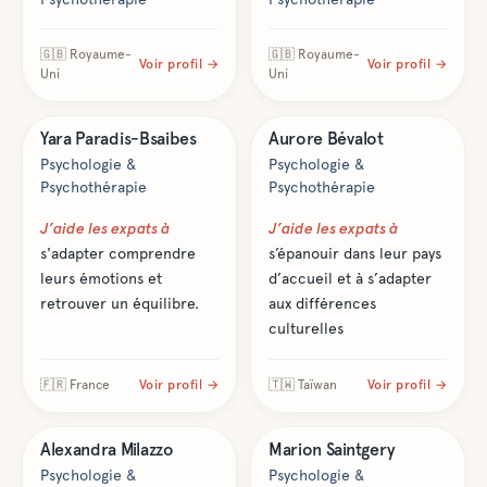
🇬🇧
Royaume-
🇬🇧
Royaume-
Voir profil →
Voir profil →
Uni
Uni
Santé & bien-être
Santé & bien-être
Yara
Paradis-Bsaibes
Aurore
Bévalot
Psychologie &
Psychologie &
Psychothérapie
Psychothérapie
J’aide les expats à
J’aide les expats à
s'adapter comprendre
s’épanouir dans leur pays
leurs émotions et
d’accueil et à s’adapter
retrouver un équilibre.
aux différences
culturelles
🇫🇷
France
Voir profil →
🇹🇼
Taïwan
Voir profil →
Santé & bien-être
Santé & bien-être
Alexandra
Milazzo
Marion
Saintgery
Psychologie &
Psychologie &