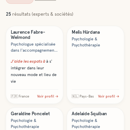
25
résultat
s
(experts & sociétés)
Santé & bien-être
Santé & bien-être
Laurence
Fabre-
Melis
Hürdana
Welmond
Psychologie &
Psychologue spécialisée
Psychothérapie
dans l'accompagnement
du couple et de l'individu
J’aide les expats à
à s'
lors de l'aventure de l'
intégrer dans leur
expatriation
nouveau mode et lieu de
vie
🇫🇷
France
Voir profil →
🇳🇱
Pays-Bas
Voir profil →
Santé & bien-être
Santé & bien-être
Geraldine
Poncelet
Adelaide
Squiban
Psychologie &
Psychologie &
Psychothérapie
Psychothérapie