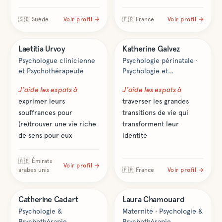
🇸🇪
Suède
Voir profil →
🇫🇷
France
Voir profil →
Santé & bien-être
Santé & bien-être
Laetitia
Urvoy
Katherine
Galvez
Psychologue clinicienne
Psychologie périnatale ·
et Psychothérapeute
Psychologie et
psychothérapie
J’aide les expats à
J’aide les expats à
intégrative (dont TCC et
exprimer leurs
traverser les grandes
ICV)
souffrances pour
transitions de vie qui
(re)trouver une vie riche
transforment leur
de sens pour eux
identité
🇦🇪
Émirats
Voir profil →
arabes unis
🇫🇷
France
Voir profil →
Santé & bien-être
Santé & bien-être
Catherine
Cadart
Laura
Chamouard
Psychologie &
Maternité · Psychologie &
Psychothérapie
Psychothérapie