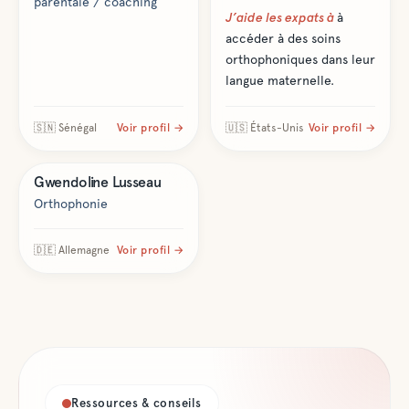
parentale / coaching
J’aide les expats à
à
accéder à des soins
orthophoniques dans leur
langue maternelle.
🇸🇳
Sénégal
Voir profil →
🇺🇸
États-Unis
Voir profil →
Santé & bien-être
Gwendoline
Lusseau
Orthophonie
🇩🇪
Allemagne
Voir profil →
Ressources & conseils