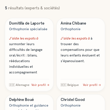
5
résultat
s
(experts & sociétés)
Santé & bien-être
Santé & bien-être
Domitilla
de Laporte
Amina
Chibane
Orthophonie spécialisée
Orthophonie
J’aide les expats à
J’aide les expats à
à
surmonter leurs
trouver des
difficultés de langage
compensations pour que
oral/écrit : bilans,
leurs enfants évoluent et
rééducations
s'épanouissent.
individuelles et
accompagnement
🇩🇪
Allemagne
Voir profil →
🇧🇪
Belgique
Voir profil →
Santé & bien-être
Santé & bien-être
Delphine
Boué
Christel
Good
Orthophonie et guidance
Orthophonie